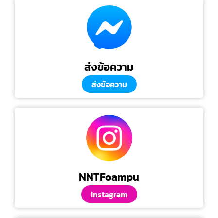
ส่งข้อความ
ส่งข้อความ
NNTFoampu
Instagram