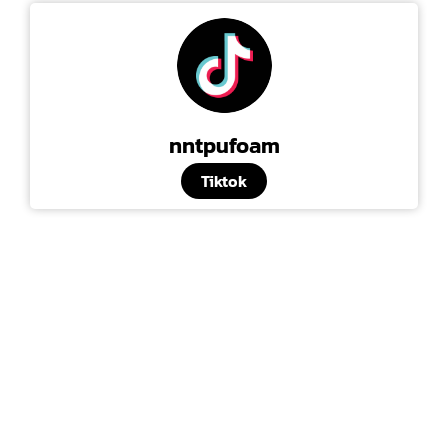
nntpufoam
Tiktok