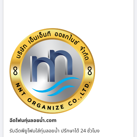
ฉีดโฟมทุ่นลอยน้ำ.com
รับฉีดพียูโฟมใส่ทุ่นลอยน้ำ ปรึกษาได้ 24 ชั่วโมง