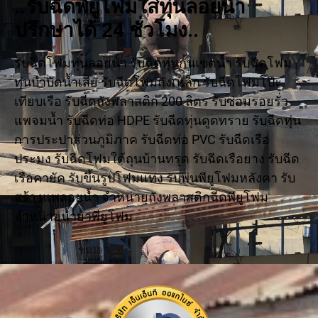
..รับฉีดพียูโฟมใส่ทุ่นลอยน้ำ
ปรึกษาได้ 24 ชั่วโมง..
รับฉีดโฟมทุ่นลอยน้ำ รับฉีดทุ่นกั้นเขตน้ำ รับฉีดโฟม
ทุ่นบำบัดน้ำเสีย รับฉีดโฟมถังเหล็ก รับฉีดโฟมโป๊ะ
เทียบเรือ รับฉีดถังพลาสติก 200 ลิตร รับซ่อมรอยรั่ว
แพจมน้ำ รับฉีดท่อ HDPE รับฉีดทุ่นดูดทราย รับฉีดทุ่น
การประปาส่วนภูมิภาค รับฉีดท่อ PVC รับฉีดเรือ
ประมง รับฉีดโฟมใต้ถุนบ้านทรุด รับฉีดเรือยาง รับฉีด
เรือคายัค รับขึ้นรูปโฟมแท่ง รับพ่นพียูโฟมหลังคา รับ
สร้างแพลอยน้ำ จำหน่ายถังพลาสติกฉีดพียูโฟม
จำหน่ายน้ำยาพียูโฟม