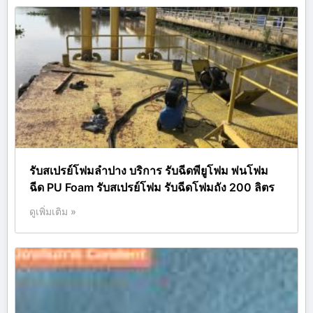
รับสเปรย์โฟมลำปาง บริการ รับฉีดพียูโฟม พ่นโฟม
ฉีด PU Foam รับสเปรย์โฟม รับฉีดโฟมถัง 200 ลิตร
ดูเพิ่มเติม »