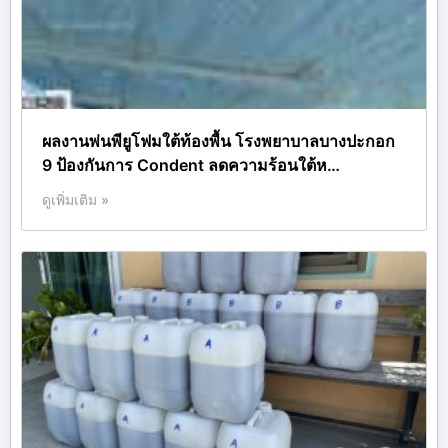
ผลงานพ่นพียูโฟมใต้ท้องพื้น โรงพยาบาลบางปะกอก
9 ป้องกันการ Condent ลดความร้อนใต้ห…
ดูเพิ่มเติม »