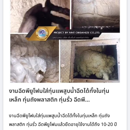
งานฉีดพียูโฟมใส่ทุ่นแพสูบน้ำฉีดได้ทั้งในทุ่น
เหล็ก ทุ่นถังพลาสติก ทุ่นรั่ว ฉีดพี…
งานฉีดพียูโฟมใส่ทุ่นแพสูบน้ำฉีดได้ทั้งในทุ่นเหล็ก ทุ่นถัง
พลาสติก ทุ่นรั่ว ฉีดพียูโฟมแล้วยืดอายุใช้งานได้ถึง 10-20 ปี