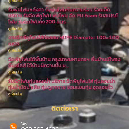
ดูเพิ่มเติม
รับพ่นโฟมหลังคา รับพ่นโฟมกันความร้อน ร้อยเอ็ด
บริการ รับฉีดพียูโฟม พ่นโฟม ฉีด PU Foam รับสเปรย์
โฟม รับฉีดโฟมถัง 200 ลิตร
ดูเพิ่มเติม
งานฉีดพียูโฟมใส่ท่อลอน HDPE Diameter 1.00×4.00
เมตร
ดูเพิ่มเติม
ฉีดพียูโฟมใต้พื้นบ้าน กรุงเทพมหานครฯ พื้นบ้านมีโพรง
ดินสไลส์ ใต้บ้านมีความชื้น ม…
ดูเพิ่มเติม
รับฉีดโฟมทุ่นลอยน้ำ บริการ ฉีดพียูโฟมใส่ ทุ่นลอยน้ำ
ทุ่นบำบัดน้ำเสีย ทุ่นดูดทราย ซ่อมแซมทุ่น อุดรอยรั่ว
ดูเพิ่มเติม
ติดต่อเรา
โทร