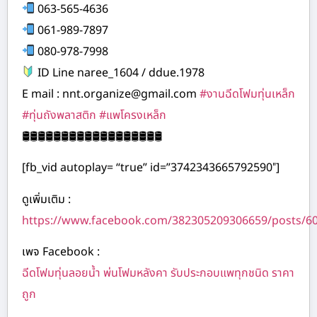
063-565-4636
061-989-7897
080-978-7998
ID Line naree_1604 / ddue.1978
E mail : nnt.organize@gmail.com
#งานฉีดโฟมทุ่นเหล็ก
#ทุ่นถังพลาสติก
#แพโครงเหล็ก
🛢🛢🛢🛢🛢🛢🛢🛢🛢🛢🛢🛢🛢🛢🛢🛢🛢🛢
[fb_vid autoplay= “true” id=”3742343665792590″]
ดูเพิ่มเติม :
https://www.facebook.com/382305209306659/posts/6
เพจ Facebook :
ฉีดโฟมทุ่นลอยน้ำ พ่นโฟมหลังคา รับประกอบแพทุกชนิด ราคา
ถูก