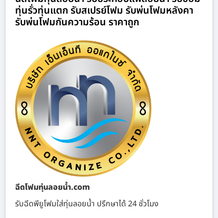
ทุ่นรั่วทุ่นแตก รับสเปรย์โฟม รับพ่นโฟมหลังคา
รับพ่นโฟมกันความร้อน ราคาถูก
ฉีดโฟมทุ่นลอยน้ำ.com
รับฉีดพียูโฟมใส่ทุ่นลอยน้ำ ปรึกษาได้ 24 ชั่วโมง