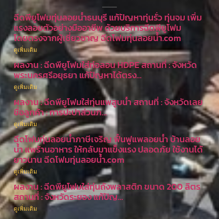
ฉีดพียูโฟมทุ่นลอยน้ำธนบุรี แก้ปัญหาทุ่นรั่ว ทุ่นจม เพิ่ม
แรงลอยตัวอย่างมืออาชีพ ด้วยบริการฉีดพียูโฟม
โดยตรงจากผู้เชี่ยวชาญ ฉีดโฟมทุ่นลอยน้ำ.com
ดูเพิ่มเติม
ผลงาน : ฉีดพียูโฟมใส่ท่อลอน HDPE สถานที่ : จังหวัด
พระนครศรีอยุธยา แก้ปัญหาได้ตรง…
ดูเพิ่มเติม
ผลงาน : ฉีดพียูโฟมใส่ทุ่นแพสูบน้ำ สถานที่ : จังหวัดเลย
ชื่อลูกค้า : การปะปาส่วนภ…
ดูเพิ่มเติม
ฉีดโฟมทุ่นลอยน้ำภาษีเจริญ ฟื้นฟูแพลอยน้ำ บ้านลอย
น้ำ แพร้านอาหาร ให้กลับมาแข็งแรง ปลอดภัย ใช้งานได้
ยาวนาน ฉีดโฟมทุ่นลอยน้ำ.com
ดูเพิ่มเติม
ผลงาน : ฉีดพียูโฟมใส่ทุ่นถังพลาสติก ขนาด 200 ลิตร
สถานที่ : จังหวัดระยอง แก้ปัญ…
ดูเพิ่มเติม