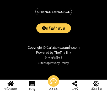
CHANGE LANGUAGE
กลับด้านบน
Copyright © ฉีดโฟมทุ่นลอยน้ำ.com
Powered by TheThailink
รับทำเว็บไซต์
SiteMap
Privacy-Policy
หน้าหลัก
เมนู
แชร์
เพิ่มเติม
ติดต่อ