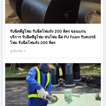
รับฉีดพียูโฟม รับฉีดโฟมถัง 200 ลิตร ขอนแก่น
บริการ รับฉีดพียูโฟม พ่นโฟม ฉีด PU Foam รับสเปรย์
โฟม รับฉีดโฟมถัง 200 ลิตร
ดูเพิ่มเติม »