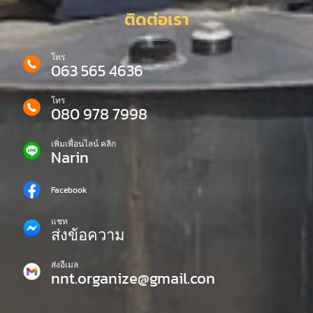
ติดต่อเรา
โทร
063 565 4636
โทร
080 978 7998
เพิ่มเพื่อนไลน์ คลิก
Narin
Facebook
แชท
ส่งข้อความ
ส่งอีเมล
nnt.organize@gmail.con