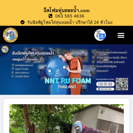
ฉีดโฟมทุ่นลอยน้ำ.com
063 565 4636
รับฉีดพียูโฟมใส่ทุ่นลอยน้ำ ปรึกษาได้ 24 ชั่วโมง