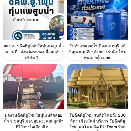
ผลงาน : ฉีดพียูโฟมใส่ทุ่นแพสูบน้ำ
รับทำแพลอยน้ำเมืองนนทบุรี แก้
สถานที่ : จังหวัดระยอง ชื่อลูกค้า :
ปัญหาแพเอียงด้วยการรับฉีดโฟม
บริษัท วี….
ทุ่นลอยน้ำ.com
ผลงานฉีดพียูโฟมใส่ทุ่นเหล็กลอย
รับฉีดพียูโฟม รับฉีดโฟมถัง 200
น้ำ จ.ชลบุรี ขอขอบพระคุณ ลูกค้า
ลิตร เชียงใหม่ บริการ รับฉีดพียู
ที่ไว้วางใจเลือกฉีด…
โฟม พ่นโฟม ฉีด PU Foam รับส