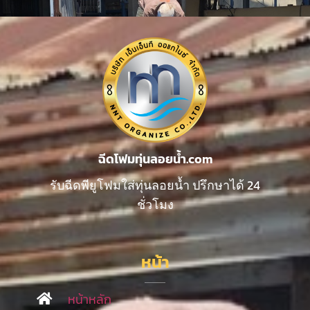
ฉีดโฟมทุ่นลอยน้ำ.com
รับฉีดพียูโฟมใส่ทุ่นลอยน้ำ ปรึกษาได้ 24
ชั่วโมง
หน้า
หน้าหลัก