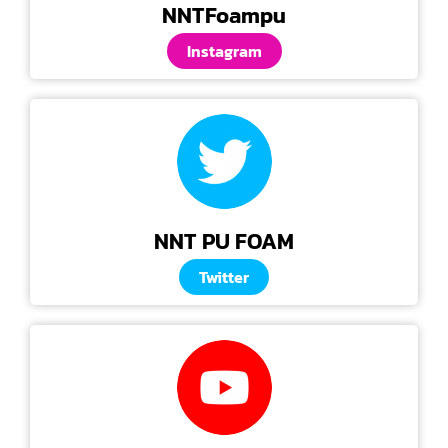
NNTFoampu
Instagram
NNT PU FOAM
Twitter