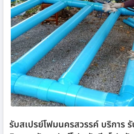
รับสเปรย์โฟมนครสวรรค์ บริการ รั