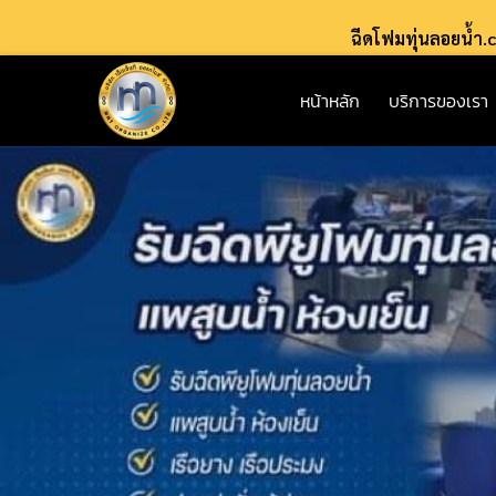
ฉีดโฟมทุ่นลอยน้ำ
หน้าหลัก
บริการของเรา