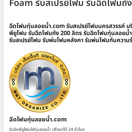
Foam รับสเปรย์โฟม รับฉีดโฟมถัง
ฉีดโฟมทุ่นลอยน้ำ.com รับสเปรย์โฟมนครสวรรค์ บร
พียูโฟม รับฉีดโฟมถัง 200 ลิตร รับฉีดโฟมทุ่นลอยน้ำ
รับสเปรย์โฟม รับพ่นโฟมหลังคา รับพ่นโฟมกันความร
ฉีดโฟมทุ่นลอยน้ำ.com
รับฉีดพียูโฟมใส่ทุ่นลอยน้ำ ปรึกษาได้ 24 ชั่วโมง