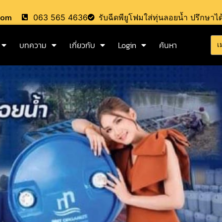
.com
063 565 4636
รับฉีดพียูโฟมใส่ทุ่นลอยน้ำ ปรึกษาได
บทความ
เกี่ยวกับ
Login
ค้นหา
เ