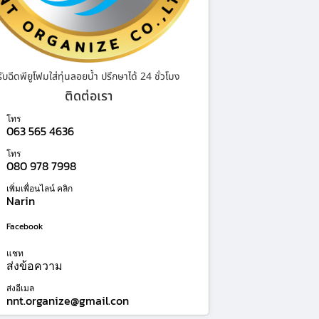
รับฉีดพียูโฟมใส่ทุ่นลอยน้ำ ปรึกษาได้ 24 ชั่วโมง
ติดต่อเรา
โทร
063 565 4636
โทร
080 978 7998
เพิ่มเพื่อนไลน์ คลิก
Narin
Facebook
แชท
ส่งข้อความ
ส่งอีเมล
nnt.organize@gmail.con