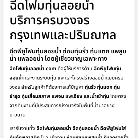
ฉีดโฟมทุ่นลอยน้ำ
บริการครบวงจร
กรุงเทพและปริมณฑล
ฉีดพียูโฟมทุ่นลอยน้ำ ซ่อมทุ่นรั่ว ทุ่นแตก แพสูบ
น้ำ แพลอยน้ำ โดยผู้เชี่ยวชาญเฉพาะทาง
ฉีดโฟมทุ่นลอยน้ำ.com
คือผู้ให้บริการด้าน
ฉีดพียูโฟมทุ่น
ลอยน้ำ
และงานระบบทุ่น แพ และโครงสร้างลอยน้ำแบบครบ
วงจร สำหรับลูกค้าที่ต้องการแก้ปัญหา
ทุ่นรั่ว ทุ่นแตก ทุ่น
ชำรุด ทุ่นเสื่อมสภาพ แพจม แพเอียง และน้ำเข้าทุ่น
โดยตรง
จากทีมงานที่มีประสบการณ์งานจริงในพื้นที่น้ำมาอย่าง
ยาวนาน
เรารับงานทั้ง
ฉีดโฟมทุ่นลอยน้ำ ฉีดทุ่นลอยน้ำ ฉีดพียูโฟมใส่
ทุ่นถังพลาสติก
ไปจนถึงงาน
ซ่อมแซมแพสูบน้ำ รับอุดรอยรั่ว