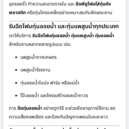
อุดรอยรั่ว ทำความสะอาดภายใน และ
ฉีดพียูโฟมใส่ทุ่นถัง
พลาสติก
หรือทุ่นโครงเหล็กอย่างเหมาะสมกับลักษณะงาน
รับฉีดโฟมทุ่นลอยน้ำ และทุ่นแพสูบน้ำทุกประเภท
เราให้บริการ
รับฉีดโฟมทุ่นลอยน้ำ ทุ่นแพสูบน้ำ ทุ่นลอยน้ำ
สำหรับงานหลากหลายรูปแบบ เช่น
แพสูบน้ำภาคเกษตร
แพสูบน้ำโรงงาน
ทุ่นลอยน้ำในบ่อ ฟาร์ม หรือแม่น้ำ
โป๊ะลอยน้ำ และโครงสร้างลอยน้ำถาวร
การ
ฉีดทุ่นลอยน้ำ
อย่างถูกวิธี จะช่วยยืดอายุการใช้งาน ลด
ความเสี่ยงแพเอียง และป้องกันปัญหาแพจมในระยะยาว