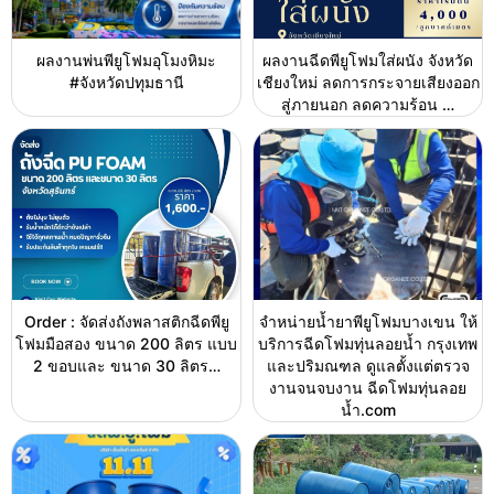
ผลงานพ่นพียูโฟมอุโมงหิมะ
ผลงานฉีดพียูโฟมใส่ผนัง จังหวัด
#จังหวัดปทุมธานี
เชียงใหม่ ลดการกระจายเสียงออก
สู่ภายนอก ลดความร้อน …
Order : จัดส่งถังพลาสติกฉีดพียู
จำหน่ายน้ำยาพียูโฟมบางเขน ให้
โฟมมือสอง ขนาด 200 ลิตร แบบ
บริการฉีดโฟมทุ่นลอยน้ำ กรุงเทพ
2 ขอบและ ขนาด 30 ลิตร…
และปริมณฑล ดูแลตั้งแต่ตรวจ
งานจนจบงาน ฉีดโฟมทุ่นลอย
น้ำ.com