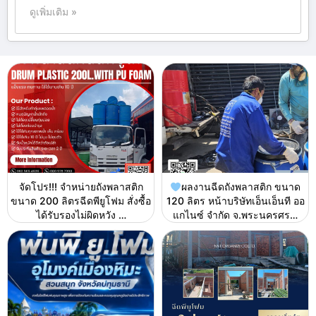
ดูเพิ่มเติม »
จัดโปร!!! จำหน่ายถังพลาสติก
ผลงานฉีดถังพลาสติก ขนาด
ขนาด 200 ลิตรฉีดพียูโฟม สั่งซื้อ
120 ลิตร หน้าบริษัทเอ็นเอ็นที ออ
ได้รับรองไม่ผิดหวัง …
แกไนซ์ จำกัด จ.พระนครศร…