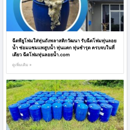
ฉีดพียูโฟมใส่ทุ่นถังพลาสติกวัฒนา รับฉีดโฟมทุ่นลอย
น้ำ ซ่อมแซมแพสูบน้ำ ทุ่นแตก ทุ่นชำรุด ครบจบในที่
เดียว ฉีดโฟมทุ่นลอยน้ำ.com
ดูเพิ่มเติม »