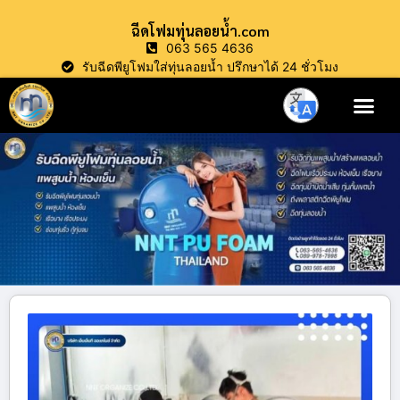
ฉีดโฟมทุ่นลอยน้ำ.com
063 565 4636
รับฉีดพียูโฟมใส่ทุ่นลอยน้ำ ปรึกษาได้ 24 ชั่วโมง