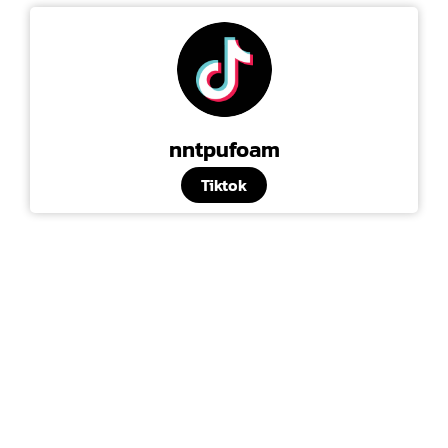
nntpufoam
Tiktok