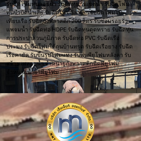
รับฉีดโฟมทุ่นลอยน้ำ รับฉีดทุ่นกั้นเขตน้ำ รับฉีดโฟม
ทุ่นบำบัดน้ำเสีย รับฉีดโฟมถังเหล็ก รับฉีดโฟมโป๊ะ
เทียบเรือ รับฉีดถังพลาสติก 200 ลิตร รับซ่อมรอยรั่ว
แพจมน้ำ รับฉีดท่อ HDPE รับฉีดทุ่นดูดทราย รับฉีดทุ่น
การประปาส่วนภูมิภาค รับฉีดท่อ PVC รับฉีดเรือ
ประมง รับฉีดโฟมใต้ถุนบ้านทรุด รับฉีดเรือยาง รับฉีด
เรือคายัค รับขึ้นรูปโฟมแท่ง รับพ่นพียูโฟมหลังคา รับ
สร้างแพลอยน้ำ จำหน่ายถังพลาสติกฉีดพียูโฟม
จำหน่ายน้ำยาพียูโฟม