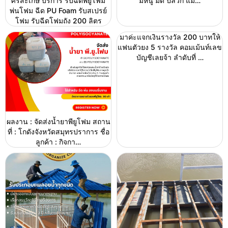
ศรีสะเกษ บริการ รับฉีดพียูโฟม
มีหนู มด ปลวก แม…
พ่นโฟม ฉีด PU Foam รับสเปรย์
โฟม รับฉีดโฟมถัง 200 ลิตร
มาค่ะแจกเงินรางวัล 200 บาทให้
แฟนตัวยง 5 รางวัล คอมเม้นท์เลข
บัญชีเลยจ้า ลำดับที่ …
ผลงาน : จัดส่งน้ำยาพียูโฟม สถาน
ที่ : โกดังจังหวัดสมุทรปราการ ชื่อ
ลูกค้า : กิจกา…