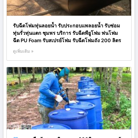
รับฉีดโฟมทุ่นลอยน้ำ รับประกอบแพลอยน้ำ รับซ่อม
ทุ่นรั่วทุ่นแตก ชุมพร บริการ รับฉีดพียูโฟม พ่นโฟม
ฉีด PU Foam รับสเปรย์โฟม รับฉีดโฟมถัง 200 ลิตร
ดูเพิ่มเติม »