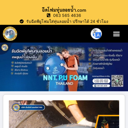
ฉีดโฟมทุ่นลอยน้ำ.com
063 565 4636
รับฉีดพียูโฟมใส่ทุ่นลอยน้ำ ปรึกษาได้ 24 ชั่วโมง