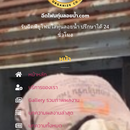
ฉีดโฟมทุ่นลอยน้ำ.com
รับฉีดพียูโฟมใส่ทุ่นลอยน้ำ ปรึกษาได้ 24
ชั่วโมง
หน้า
หน้าหลัก
บริการของเรา
Gallery รวมภาพผลงาน
บทความผลงานล่าสุด
บทความทั้งหมด