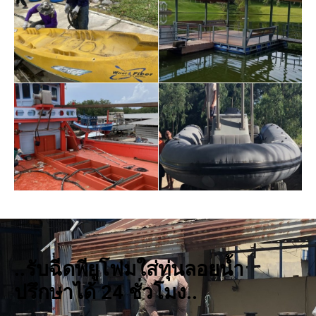
..รับฉีดพียูโฟมใส่ทุ่นลอยน้ำ
ปรึกษาได้ 24 ชั่วโมง..