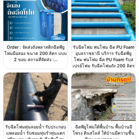
Order : จัดส่งถังพลาสติกฉีดพียู
รับฉีดโฟม พ่นโฟม ฉีด PU Foam
โฟมมือสอง ขนาด 200 ลิตร แบบ
อุบลราชธานี บริการ รับฉีดพียู
2 ขอบ สถานที่จัดส่ง :…
โฟม พ่นโฟม ฉีด PU Foam รับส
เปรย์โฟม รับฉีดโฟมถัง 200 ลิตร
รับฉีดโฟมทุ่นลอยน้ำ รับประกอบ
ฉีดพียูโฟมใต้พื้นบ้าน พื้นบ้านมี
แพลอยน้ำ รับซ่อมทุ่นรั่วทุ่นแตก
โพรง ดินสไลส์ ใต้บ้านมีความชื้น