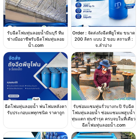
รับฉีดโฟมทุ่นลอยน้ำมีนบุรี ทีม
Order : จัดส่งถังฉีดพียูโฟม ขนาด
ช่างมืออาชีพรับฉีดโฟมทุ่นลอย
200 ลิตร แบบ 2 ขอบ สถานที่ :
น้ำ.com
จ.ลำปาง
ฉีดโฟมทุ่นลอยน้ำ พ่นโฟมหลังคา
รับซ่อมแซมทุ่นรั่วบางกะปิ รับฉีด
รับประกอบแพทุกชนิด ราคาถูก
โฟมทุ่นลอยน้ำ ซ่อมแซมแพสูบน้ำ
ทุ่นแตก ทุ่นชำรุด ครบจบในที่เดียว
ฉีดโฟมทุ่นลอยน้ำ.com