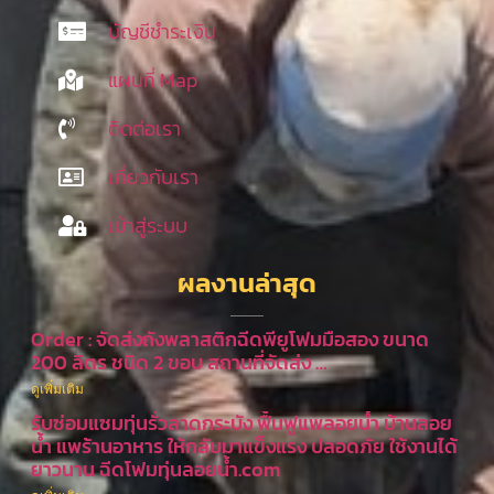
บัญชีชำระเงิน
แผนที่ Map
ติดต่อเรา
เกี่ยวกับเรา
เข้าสู่ระบบ
ผลงานล่าสุด
Order : จัดส่งถังพลาสติกฉีดพียูโฟมมือสอง ขนาด
200 ลิตร ชนิด 2 ขอบ สถานที่จัดส่ง …
ดูเพิ่มเติม
รับซ่อมแซมทุ่นรั่วลาดกระบัง ฟื้นฟูแพลอยน้ำ บ้านลอย
น้ำ แพร้านอาหาร ให้กลับมาแข็งแรง ปลอดภัย ใช้งานได้
ยาวนาน ฉีดโฟมทุ่นลอยน้ำ.com