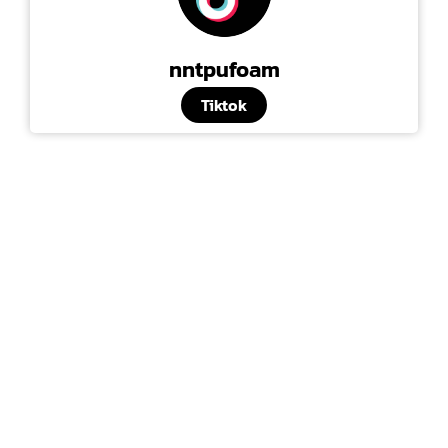
nntpufoam
Tiktok