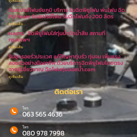
ดูเพิ่มเติม
รับสเปรย์โฟมชัยภูมิ บริการ รับฉีดพียูโฟม พ่นโฟม ฉีด
PU Foam รับสเปรย์โฟม รับฉีดโฟมถัง 200 ลิตร
ดูเพิ่มเติม
ผลงาน : ฉีดพียูโฟมใส่ทุ่นบำบัดน้ำสีย สถานที่ :
กรุงเทพฯ
ดูเพิ่มเติม
รับอุดรอยรั่วประเวศ แก้ปัญหาทุ่นรั่ว ทุ่นจม เพิ่มแรง
ลอยตัวอย่างมืออาชีพ ด้วยบริการฉีดพียูโฟมโดยตรง
จากผู้เชี่ยวชาญ ฉีดโฟมทุ่นลอยน้ำ.com
ดูเพิ่มเติม
ติดต่อเรา
โทร
063 565 4636
โทร
080 978 7998