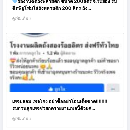
ผลงานฉีดถังพลาสติก ขนาด 200ลิตร จ.ระยอง รับ
ฉีดพียูโฟมใส่ถังพลาสติก 200 ลิตร ถัง…
ดูเพิ่มเติม »
เพจปลอม เพจโกง อย่าซื้ออย่าโอนเด็ดขาด!!!!!!!!
รบกวนลูกเพจช่วยกดรายงานเพจนี้ด้วยค่…
ดูเพิ่มเติม »