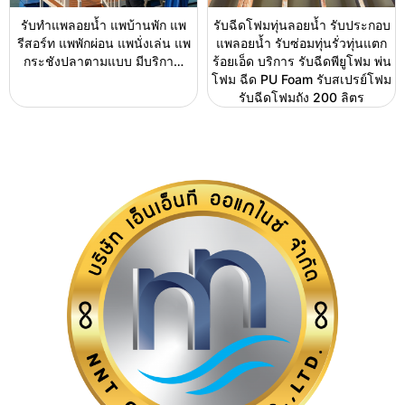
รับทำแพลอยน้ำ แพบ้านพัก แพ
รับฉีดโฟมทุ่นลอยน้ำ รับประกอบ
รีสอร์ท แพพักผ่อน แพนั่งเล่น แพ
แพลอยน้ำ รับซ่อมทุ่นรั่วทุ่นแตก
กระชังปลาตามแบบ มีบริกา…
ร้อยเอ็ด บริการ รับฉีดพียูโฟม พ่น
โฟม ฉีด PU Foam รับสเปรย์โฟม
รับฉีดโฟมถัง 200 ลิตร