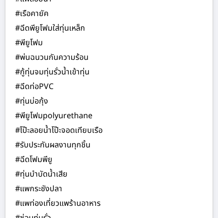
#เรือคายัค
#ฉีดพียูโฟมใส่ทุ่นเหล็ก
#พียูโฟม
#พ่นฉนวนกันความร้อน
#กู้ทุ่นจมทุ่นรั่วน้ำเข้าทุ่น
#ฉีดท่อPVC
#ทุ่นบ่อกุ้ง
#พียูโฟมpolyurethane
#โป๊ะลอยน้ำโป๊ะจอดเทียบเรือ
#รับประกันผลงานทุกชิ้น
#ฉีดโฟมพียู
#ทุ่นบำบัดน้ำเสีย
#แพกระชังปลา
#แพท่องเที่ยวแพร้านอาหาร