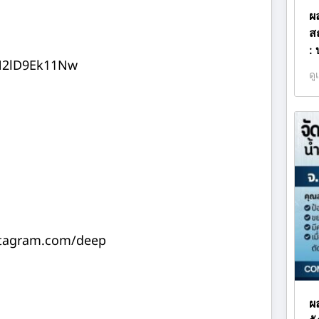
ผ
สถ
:
N2lD9Ek11Nw
ดู
stagram.com/deep
ผล