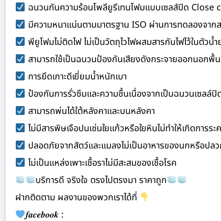
ฉนวนกันความร้อนโพลียูรีเทนโฟมแบบเซลส์ปิด Close c
มีความหนาแน่นตามมาตรฐาน ISO ผ่านการทดลองจากสถาบั
พียูโฟมไม่ติดไฟ ไม่เป็นวัตถุไวไฟผสมสารกันไฟไว้ในตัวน้
สามารถใช้เป็นฉนวนป้องกันเสียงดังกระจายออกนอกพื้นท
การยึดเกาะดีเยี่ยมน้ำหนักเบา
ป้องกันการรั่วซึมและความชื้นเนื่องจากเป็นฉนวนเซลล์ปิดป
สามารถพ่นได้ใต้หลังคาและบนหลังคา
ไม่มีสารพิษเจือปนเช่นใยแก้วหรือใยหินไม่ทำให้เกิดการระ
ปลอดภัยจากสัตว์และแมลงไม่เป็นอาหารของนกหรือปลว
ไม่เป็นแหล่งเพาะเชื้อราไม่มีสะสมของเชื้อโรค
บริการดี จริงใจ ตรงไปตรงมา ราคาถูก
ฝากติดตาม ผลงานของพวกเราได้ที่
𝒇𝒂𝒄𝒆𝒃𝒐𝒐𝒌 :