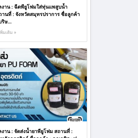
ลงาน : ฉีดพียูโฟมใส่ทุ่นแพสูบน้ำ
านที่ : จังหวัดสมุทรปราการ ชื่อลูกค้า
 บริษ…
เพิ่มเติม »
งาน : จัดส่งน้ำยาพียูโฟม สถานที่ :