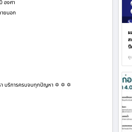
20 องศา
ภายนอก
ผล
ส
ป
ดู
หาเรา บริการครบจบทุกปัญหา ✡ ✡ ✡