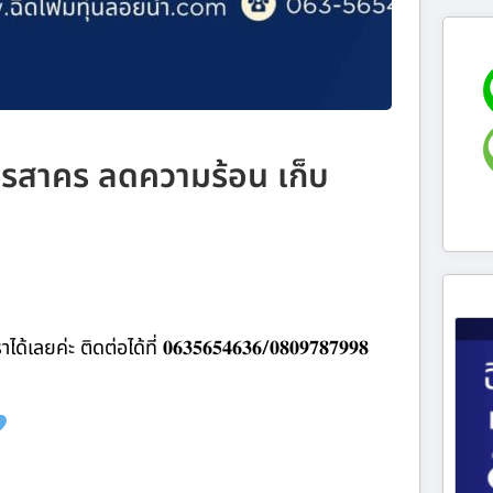
ทรสาคร ลดความร้อน เก็บ
ิดต่อได้ที่ 𝟎𝟔𝟑𝟓𝟔𝟓𝟒𝟔𝟑𝟔/𝟎𝟖𝟎𝟗𝟕𝟖𝟕𝟗𝟗𝟖