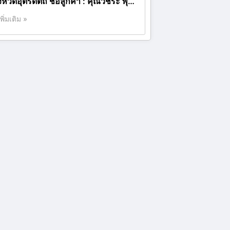
งหวัดอุตรดิตถ์ ชื่อลูกค้า : คุณวชิระ พุ่…
เพิ่มเติม »