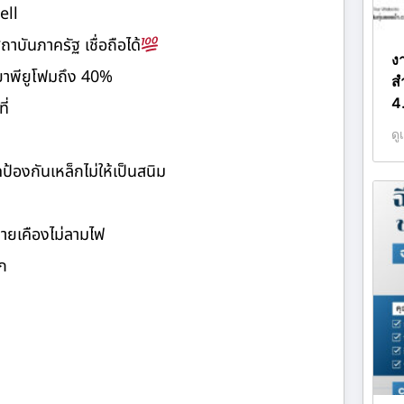
ell
นภาครัฐ เชื่อถือได้
ง
ำยาพียูโฟมถึง 40%
ส
4
ี่
ดู
้องกันเหล็กไม่ให้เป็นสนิม
คายเคืองไม่ลามไฟ
ก