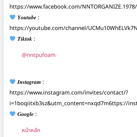
https://www.facebook.com/NNTORGANIZE.1978/
𝒀𝒐𝒖𝒕𝒖𝒃𝒆 :
https://youtube.com/channel/UCMu10WhELVk7
𝑻𝒊𝒌𝒕𝒐𝒌 :
@nntpufoam
𝑰𝒏𝒔𝒕𝒂𝒈𝒓𝒂𝒎 :
https://www.instagram.com/invites/contact/?
i=1boqiitxb3sz&utm_content=nxqd7m6ttps://in
𝑮𝒐𝒐𝒈𝒍𝒆 :
หน้าหลัก