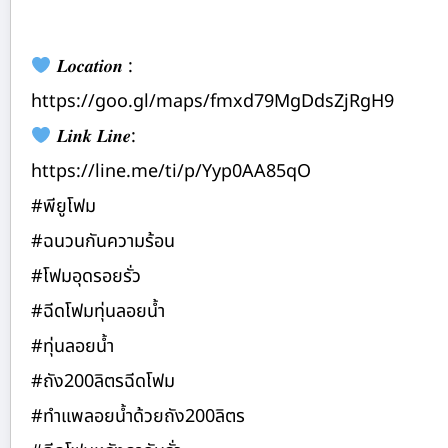
𝑳𝒐𝒄𝒂𝒕𝒊𝒐𝒏 :
https://goo.gl/maps/fmxd79MgDdsZjRgH9
𝑳𝒊𝒏𝒌 𝑳𝒊𝒏𝒆:
https://line.me/ti/p/Yyp0AA85qO
#พียูโฟม
#ฉนวนกันความร้อน
#โฟมอุดรอยรั่ว
#ฉีดโฟมทุ่นลอยน้ำ
#ทุ่นลอยน้ำ
#ถัง200ลิตรฉีดโฟม
#ทำแพลอยน้ำด้วยถัง200ลิตร