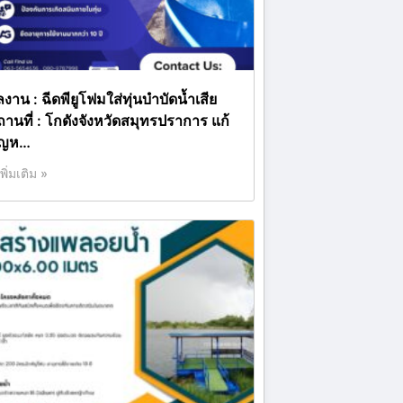
งาน : ฉีดพียูโฟมใส่ทุ่นบำบัดน้ำเสีย
ถานที่ : โกดังจังหวัดสมุทรปราการ แก้
ัญห…
เพิ่มเติม »