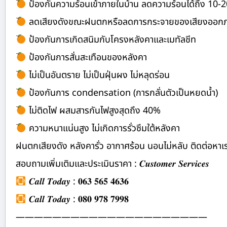
ป้องกันความร้อนเข้าภายในบ้าน ลดความร้อนได้ถึง 10-
ลดเสียงดังขณะฝนตกหรือลดการกระจายของเสียงออก
ป้องกันการเกิดสนิมกับโครงหลังคาและเมทัลชีท
ป้องกันการสั่นสะเทือนของหลังคา
ไม่เป็นอันตราย ไม่เป็นฝุ่นผง ไม่หลุดร่อน
ป้องกันการ condensation (การกลั่นตัวเป็นหยดน้ำ)
ไม่ติดไฟ ผสมสารกันไฟสูงสุดถึง 40%
ความหนาแน่นสูง ไม่เกิดการรั่วซึมใต้หลังคา
ฝนตกเสียงดัง หลังคารั่ว อากาศร้อน นอนไม่หลับ ติดต่อ
สอบถามเพิ่มเติมและประเมินราคา : 𝑪𝒖𝒔𝒕𝒐𝒎𝒆𝒓 𝑺𝒆𝒓𝒗𝒊𝒄𝒆𝒔
𝑪𝒂𝒍𝒍 𝑻𝒐𝒅𝒂𝒚 : 𝟎𝟔𝟑 𝟓𝟔𝟓 𝟒𝟔𝟑𝟔
𝑪𝒂𝒍𝒍 𝑻𝒐𝒅𝒂𝒚 : 𝟎𝟖𝟎 𝟗𝟕𝟖 𝟕𝟗𝟗𝟖
—————————————————————