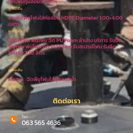
ฉีดโฟมทุ่นลอยน้ำ.com
ดูเพิ่มเติม
งานฉีดพียูโฟมใส่ท่อลอน HDPE Diameter 1.00×4.00
เมตร
ดูเพิ่มเติม
รับฉีดโฟม พ่นโฟม ฉีด PU Foam ลำปาง บริการ รับฉีด
พียูโฟม พ่นโฟม ฉีด PU Foam รับสเปรย์โฟม รับฉีด
โฟมถัง 200 ลิตร
ดูเพิ่มเติม
ดูเพิ่มเติม
ผลงาน : ฉีดพียูโฟมใส่ทุ่นลอยน้ำ
ดูเพิ่มเติม
ติดต่อเรา
โทร
063 565 4636