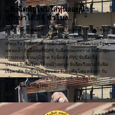
..รับฉีดพียูโฟมใส่ทุ่นลอยน้ำ
ปรึกษาได้ 24 ชั่วโมง..
รับฉีดโฟมทุ่นลอยน้ำ รับฉีดทุ่นกั้นเขตน้ำ รับฉีดโฟม
ทุ่นบำบัดน้ำเสีย รับฉีดโฟมถังเหล็ก รับฉีดโฟมโป๊ะ
เทียบเรือ รับฉีดถังพลาสติก 200 ลิตร รับซ่อมรอยรั่ว
แพจมน้ำ รับฉีดท่อ HDPE รับฉีดทุ่นดูดทราย รับฉีดทุ่น
การประปาส่วนภูมิภาค รับฉีดท่อ PVC รับฉีดเรือ
ประมง รับฉีดโฟมใต้ถุนบ้านทรุด รับฉีดเรือยาง รับฉีด
เรือคายัค รับขึ้นรูปโฟมแท่ง รับพ่นพียูโฟมหลังคา รับ
สร้างแพลอยน้ำ จำหน่ายถังพลาสติกฉีดพียูโฟม
จำหน่ายน้ำยาพียูโฟม