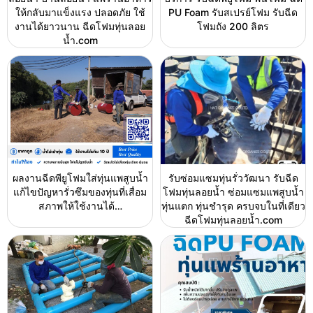
ให้กลับมาแข็งแรง ปลอดภัย ใช้
PU Foam รับสเปรย์โฟม รับฉีด
งานได้ยาวนาน ฉีดโฟมทุ่นลอย
โฟมถัง 200 ลิตร
น้ำ.com
ผลงานฉีดพียูโฟมใส่ทุ่นแพสูบน้ำ
รับซ่อมแซมทุ่นรั่ววัฒนา รับฉีด
แก้ไขปัญหารั่วซึมของทุ่นที่เสื่อม
โฟมทุ่นลอยน้ำ ซ่อมแซมแพสูบน้ำ
สภาพให้ใช้งานได้…
ทุ่นแตก ทุ่นชำรุด ครบจบในที่เดียว
ฉีดโฟมทุ่นลอยน้ำ.com