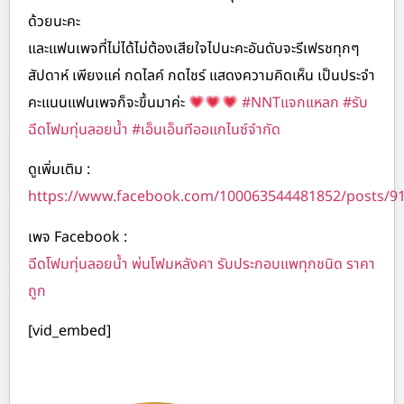
ด้วยนะคะ
และแฟนเพจที่ไม่ได้ไม่ต้องเสียใจไปนะคะอันดับจะรีเฟรชทุกๆ
สัปดาห์ เพียงแค่ กดไลค์ กดไชร์ แสดงความคิดเห็น เป็นประจำ
คะแนนแฟนเพจก็จะขึ้นมาค่ะ
#NNTแจกแหลก
#รับ
ฉีดโฟมทุ่นลอยน้ำ
#เอ็นเอ็นทีออแกไนซ์จำกัด
ดูเพิ่มเติม :
https://www.facebook.com/100063544481852/posts/9
เพจ Facebook :
ฉีดโฟมทุ่นลอยน้ำ พ่นโฟมหลังคา รับประกอบแพทุกชนิด ราคา
ถูก
[vid_embed]