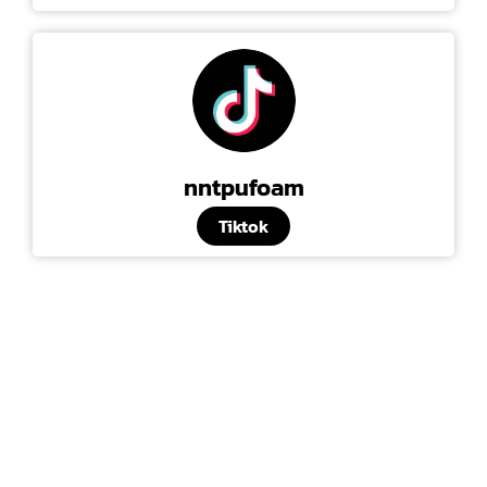
nntpufoam
Tiktok