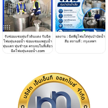
รับซ่อมแซมทุ่นรั่วดินแดง รับฉีด
ผลงาน : ฉีดพียูโฟมใส่ทุ่นบำบัดน้ำ
โฟมทุ่นลอยน้ำ ซ่อมแซมแพสูบน้ำ
สีย สถานที่ : กรุงเทพฯ
ทุ่นแตก ทุ่นชำรุด ครบจบในที่เดียว
ฉีดโฟมทุ่นลอยน้ำ.com