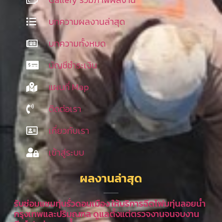
บทความผลงานล่าสุด
บทความทั้งหมด
บัญชีชำระเงิน
แผนที่ Map
ติดต่อเรา
เกี่ยวกับเรา
เข้าสู่ระบบ
ผลงานล่าสุด
รับซ่อมแซมทุ่นรั่วดอนเมือง ให้บริการฉีดโฟมทุ่นลอยน้ำ
กรุงเทพและปริมณฑล ดูแลตั้งแต่ตรวจงานจนจบงาน