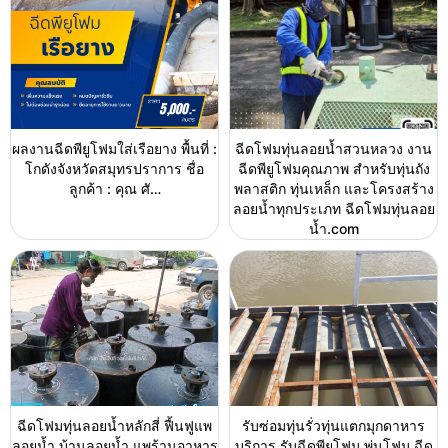
ผลงานฉีดพียูโฟมใส่เรือยาง พื้นที่ :
ฉีดโฟมทุ่นลอยน้ำสวนหลวง งาน
โกดังจังหวัดสมุทรปราการ ชื่อ
ฉีดพียูโฟมคุณภาพ สำหรับทุ่นถัง
ลูกค้า : คุณ ศั…
พลาสติก ทุ่นเหล็ก และโครงสร้าง
ลอยน้ำทุกประเภท ฉีดโฟมทุ่นลอย
น้ำ.com
ฉีดโฟมทุ่นลอยน้ำหลักสี่ ฟื้นฟูแพ
รับซ่อมทุ่นรั่วทุ่นแตกมุกดาหาร
ลอยน้ำ บ้านลอยน้ำ แพร้านอาหาร
บริการ รับฉีดพียูโฟม พ่นโฟม ฉีด