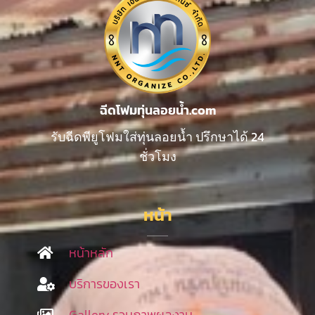
ฉีดโฟมทุ่นลอยน้ำ.com
รับฉีดพียูโฟมใส่ทุ่นลอยน้ำ ปรึกษาได้ 24
ชั่วโมง
หน้า
หน้าหลัก
บริการของเรา
Gallery รวมภาพผลงาน