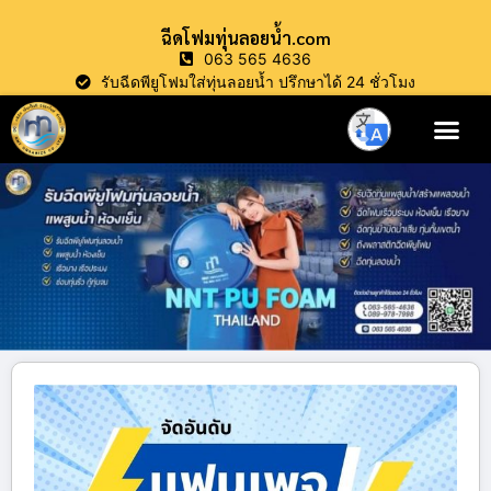
ฉีดโฟมทุ่นลอยน้ำ.com
063 565 4636
รับฉีดพียูโฟมใส่ทุ่นลอยน้ำ ปรึกษาได้ 24 ชั่วโมง