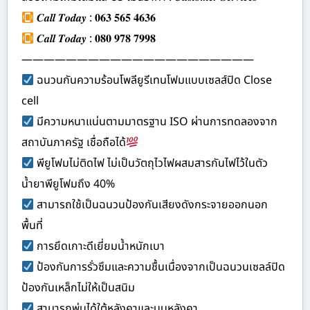
𝑪𝒂𝒍𝒍 𝑻𝒐𝒅𝒂𝒚 : 𝟎𝟔𝟑 𝟓𝟔𝟓 𝟒𝟔𝟑𝟔
𝑪𝒂𝒍𝒍 𝑻𝒐𝒅𝒂𝒚 : 𝟎𝟖𝟎 𝟗𝟕𝟖 𝟕𝟗𝟗𝟖
—————————————————————
ฉนวนกันความร้อนโพลียูรีเทนโฟมแบบเซลส์ปิด Close
cell
มีความหนาแน่นตามมาตรฐาน ISO ผ่านการทดลองจาก
สถาบันภาครัฐ เชื่อถือได้
พียูโฟมไม่ติดไฟ ไม่เป็นวัตถุไวไฟผสมสารกันไฟไว้ในตัว
น้ำยาพียูโฟมถึง 40%
สามารถใช้เป็นฉนวนป้องกันเสียงดังกระจายออกนอก
พื้นที่
การยึดเกาะดีเยี่ยมน้ำหนักเบา
ป้องกันการรั่วซึมและความชื้นเนื่องจากเป็นฉนวนเซลล์ปิด
ป้องกันเหล็กไม่ให้เป็นสนิม
สามารถพ่นได้ใต้หลังคาและบนหลังคา