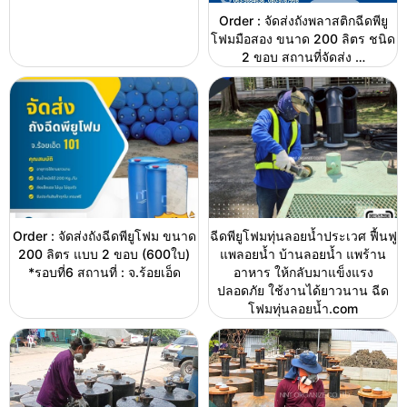
Order : จัดส่งถังพลาสติกฉีดพียู
โฟมมือสอง ขนาด 200 ลิตร ชนิด
2 ขอบ สถานที่จัดส่ง …
Order : จัดส่งถังฉีดพียูโฟม ขนาด
ฉีดพียูโฟมทุ่นลอยน้ำประเวศ ฟื้นฟู
200 ลิตร แบบ 2 ขอบ (600ใบ)
แพลอยน้ำ บ้านลอยน้ำ แพร้าน
*รอบที่6 สถานที่ : จ.ร้อยเอ็ด
อาหาร ให้กลับมาแข็งแรง
ปลอดภัย ใช้งานได้ยาวนาน ฉีด
โฟมทุ่นลอยน้ำ.com