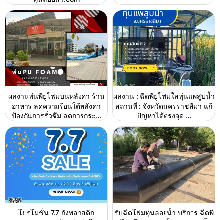
ผลงานพ่นพียูโฟมบนหลังคา ร้าน
ผลงาน : ฉีดพียูโฟมใส่ทุ่นแพสูบน้ำ
อาหาร ลดความร้อนใต้หลังคา
สถานที่ : จังหวัดนครราชสีมา แก้
ป้องกันการรั่วซึม ลดการกระ…
ปัญหาได้ตรงจุด …
โปรโมชั่น 7.7 ถังพลาสติก
รับฉีดโฟมทุ่นลอยน้ำ บริการ ฉีดพี