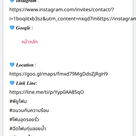
𝑰𝒏𝒔𝒕𝒂𝒈𝒓𝒂𝒎 :
https://www.instagram.com/invites/contact/?
i=1boqiitxb3sz&utm_content=nxqd7m6ttps://instagr
𝑮𝒐𝒐𝒈𝒍𝒆 :
หน้าหลัก
𝑳𝒐𝒄𝒂𝒕𝒊𝒐𝒏 :
https://goo.gl/maps/fmxd79MgDdsZjRgH9
𝑳𝒊𝒏𝒌 𝑳𝒊𝒏𝒆:
https://line.me/ti/p/Yyp0AA85qO
#พียูโฟม
#ฉนวนกันความร้อน
#โฟมอุดรอยรั่ว
#ฉีดโฟมทุ่นลอยน้ำ