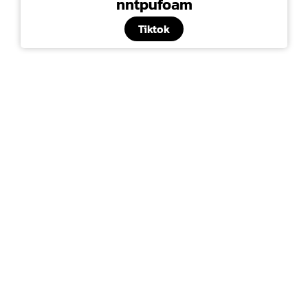
nntpufoam
Tiktok