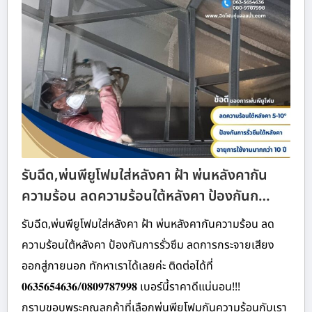
รับฉีด,พ่นพียูโฟมใส่หลังคา ฝ้า พ่นหลังคากัน
ความร้อน ลดความร้อนใต้หลังคา ป้องกันก…
รับฉีด,พ่นพียูโฟมใส่หลังคา ฝ้า พ่นหลังคากันความร้อน ลด
ความร้อนใต้หลังคา ป้องกันการรั่วซึม ลดการกระจายเสียง
ออกสู่ภายนอก ทักหาเราได้เลยค่ะ ติดต่อได้ที่
𝟎𝟔𝟑𝟓𝟔𝟓𝟒𝟔𝟑𝟔/𝟎𝟖𝟎𝟗𝟕𝟖𝟕𝟗𝟗𝟖 เบอร์นี้ราคาดีแน่นอน!!!
กราบขอบพระคุณลูกค้าที่เลือกพ่นพียูโฟมกันความร้อนกับเรา