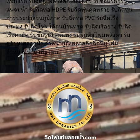
เทียบเรือ รับฉีดถังพลาสติก 200 ลิตร รับซ่อมรอยรั่ว
แพจมน้ำ รับฉีดท่อ HDPE รับฉีดทุ่นดูดทราย รับฉีดทุ่น
การประปาส่วนภูมิภาค รับฉีดท่อ PVC รับฉีดเรือ
ประมง รับฉีดโฟมใต้ถุนบ้านทรุด รับฉีดเรือยาง รับฉีด
เรือคายัค รับขึ้นรูปโฟมแท่ง รับพ่นพียูโฟมหลังคา รับ
สร้างแพลอยน้ำ จำหน่ายถังพลาสติกฉีดพียูโฟม
จำหน่ายน้ำยาพียูโฟม
ฉีดโฟมทุ่นลอยน้ำ.com