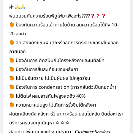
ค่ะ
พ่นฉนวนกันความร้อนพียูโฟม เพื่ออะไร????
ป้องกันความร้อนเข้าภายในบ้าน ลดความร้อนได้ถึง 10-
20 องศา
ลดเสียงดังขณะฝนตกหรือลดการกระจายของเสียงออก
ภายนอก
ป้องกันการเกิดสนิมกับโครงหลังคาและเมทัลชีท
ป้องกันการสั่นสะเทือนของหลังคา
ไม่เป็นอันตราย ไม่เป็นฝุ่นผง ไม่หลุดร่อน
ป้องกันการ condensation (การกลั่นตัวเป็นหยดน้ำ)
ไม่ติดไฟ ผสมสารกันไฟสูงสุดถึง 40%
ความหนาแน่นสูง ไม่เกิดการรั่วซึมใต้หลังคา
ฝนตกเสียงดัง หลังคารั่ว อากาศร้อน นอนไม่หลับ ติดต่อหาเรา
บริการครบจบทุกปัญหา ✡ ✡ ✡
สอบถามเพิ่มเติมและประเมินราคา : 𝑪𝒖𝒔𝒕𝒐𝒎𝒆𝒓 𝑺𝒆𝒓𝒗𝒊𝒄𝒆𝒔