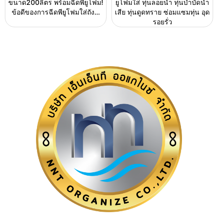
ขนาด200ลิตร พร้อมฉีดพียูโฟม!
ยูโฟมใส่ ทุ่นลอยน้ำ ทุ่นบำบัดน้ำ
ข้อดีของการฉีดพียูโฟมใส่ถัง…
เสีย ทุ่นดูดทราย ซ่อมแซมทุ่น อุด
รอยรั่ว