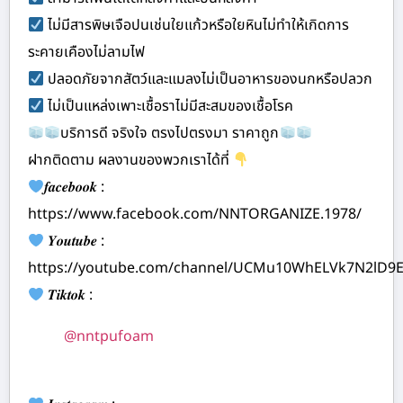
ไม่มีสารพิษเจือปนเช่นใยแก้วหรือใยหินไม่ทำให้เกิดการ
ระคายเคืองไม่ลามไฟ
ปลอดภัยจากสัตว์และแมลงไม่เป็นอาหารของนกหรือปลวก
ไม่เป็นแหล่งเพาะเชื้อราไม่มีสะสมของเชื้อโรค
บริการดี จริงใจ ตรงไปตรงมา ราคาถูก
ฝากติดตาม ผลงานของพวกเราได้ที่
𝒇𝒂𝒄𝒆𝒃𝒐𝒐𝒌 :
https://www.facebook.com/NNTORGANIZE.1978/
𝒀𝒐𝒖𝒕𝒖𝒃𝒆 :
https://youtube.com/channel/UCMu10WhELVk7N2lD9
𝑻𝒊𝒌𝒕𝒐𝒌 :
@nntpufoam