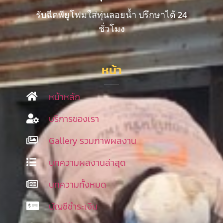
รับฉีดพียูโฟมใส่ทุ่นลอยน้ำ ปรึกษาได้ 24
ชั่วโมง
หน้า
หน้าหลัก
บริการของเรา
Gallery รวมภาพผลงาน
บทความผลงานล่าสุด
บทความทั้งหมด
บัญชีชำระเงิน