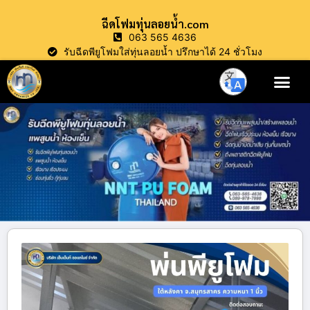
ฉีดโฟมทุ่นลอยน้ำ.com
063 565 4636
รับฉีดพียูโฟมใส่ทุ่นลอยน้ำ ปรึกษาได้ 24 ชั่วโมง