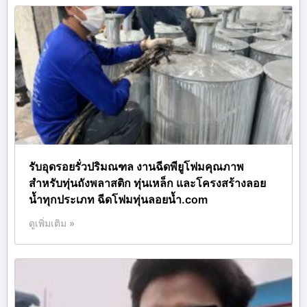
รับอุดรอยรั่วปริมณฑล งานฉีดพียูโฟมคุณภาพ
สำหรับทุ่นถังพลาสติก ทุ่นเหล็ก และโครงสร้างลอย
น้ำทุกประเภท ฉีดโฟมทุ่นลอยน้ำ.com
ดูเพิ่มเติม »