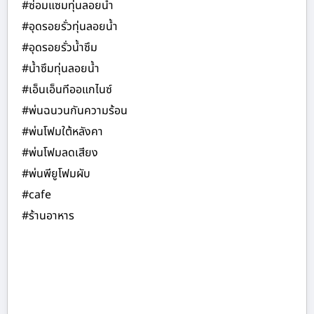
#ซ่อมแซมทุ่นลอยน้ำ
#อุดรอยรั่วทุ่นลอยน้ำ
#อุดรอยรั่วน้ำซึม
#น้ำซึมทุ่นลอยน้ำ
#เอ็นเอ็นทีออแกไนซ์
#พ่นฉนวนกันความร้อน
#พ่นโฟมใต้หลังคา
#พ่นโฟมลดเสียง
#พ่นพียูโฟมผับ
#cafe
#ร้านอาหาร