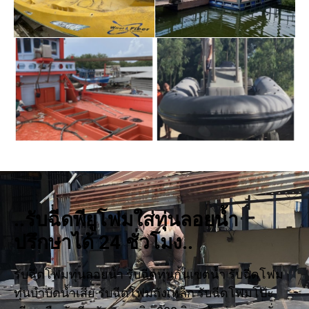
..รับฉีดพียูโฟมใส่ทุ่นลอยน้ำ
ปรึกษาได้ 24 ชั่วโมง..
รับฉีดโฟมทุ่นลอยน้ำ รับฉีดทุ่นกั้นเขตน้ำ รับฉีดโฟม
ทุ่นบำบัดน้ำเสีย รับฉีดโฟมถังเหล็ก รับฉีดโฟมโป๊ะ