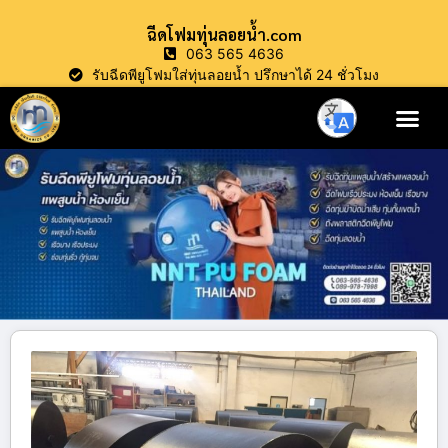
ฉีดโฟมทุ่นลอยน้ำ.com
063 565 4636
รับฉีดพียูโฟมใส่ทุ่นลอยน้ำ ปรึกษาได้ 24 ชั่วโมง