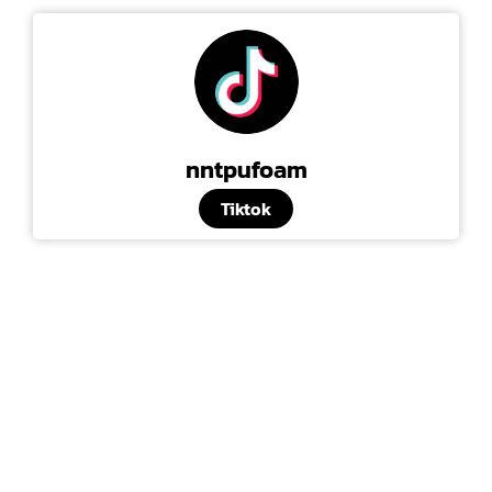
nntpufoam
Tiktok