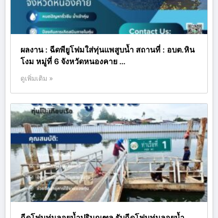
ผลงาน : ฉีดพียูโฟมใส่ทุ่นแพสูบน้ำ สถานที่ : อบต.หิน
โงม หมู่ที่ 6 จังหวัดหนองคาย …
ดูเพิ่มเติม »
ฉีดโฟมทุ่นลอยน้ำปริมณฑล รับฉีดโฟมทุ่นลอยน้ำ