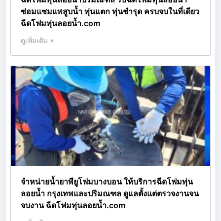
ซ่อมแซมแพสูบน้ำ ทุ่นแตก ทุ่นชำรุด ครบจบในที่เดียว
ฉีดโฟมทุ่นลอยน้ำ.com
ดูเพิ่มเติม »
จำหน่ายน้ำยาพียูโฟมบางบอน ให้บริการฉีดโฟมทุ่น
ลอยน้ำ กรุงเทพและปริมณฑล ดูแลตั้งแต่ตรวจงานจน
จบงาน ฉีดโฟมทุ่นลอยน้ำ.com