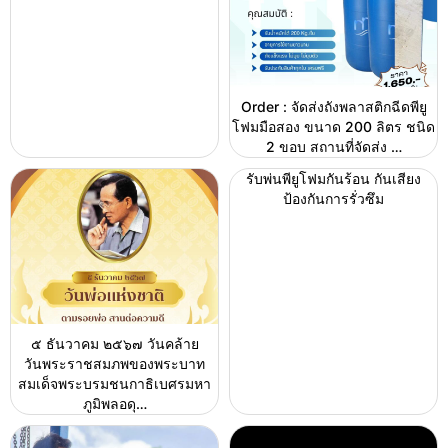
Order : จัดส่งถังพลาสติกฉีดพียู
โฟมมือสอง ขนาด 200 ลิตร ชนิด
2 ขอบ สถานที่จัดส่ง …
รับพ่นพียูโฟมกันร้อน กันเสียง
ป้องกันการรั่วซึม
๕ ธันวาคม ๒๕๖๗ วันคล้าย
วันพระราชสมภพของพระบาท
สมเด็จพระบรมชนกาธิเบศรมหา
ภูมิพลอดุ…