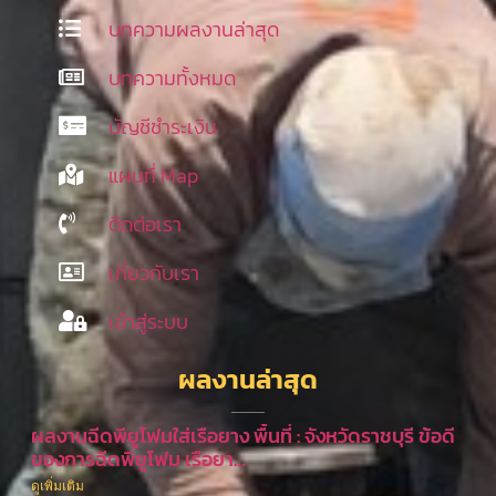
บทความผลงานล่าสุด
บทความทั้งหมด
บัญชีชำระเงิน
แผนที่ Map
ติดต่อเรา
เกี่ยวกับเรา
เข้าสู่ระบบ
ผลงานล่าสุด
ผลงานฉีดพียูโฟมใส่เรือยาง พื้นที่ : จังหวัดราชบุรี ข้อดี
ของการฉีดพียูโฟม เรือยา…
ดูเพิ่มเติม