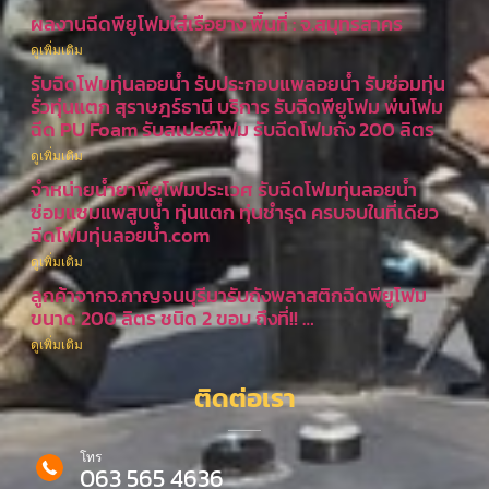
ผลงานฉีดพียูโฟมใส่เรือยาง พื้นที่ : จ.สมุทรสาคร
ดูเพิ่มเติม
รับฉีดโฟมทุ่นลอยน้ำ รับประกอบแพลอยน้ำ รับซ่อมทุ่น
รั่วทุ่นแตก สุราษฎร์ธานี บริการ รับฉีดพียูโฟม พ่นโฟม
ฉีด PU Foam รับสเปรย์โฟม รับฉีดโฟมถัง 200 ลิตร
ดูเพิ่มเติม
จำหน่ายน้ำยาพียูโฟมประเวศ รับฉีดโฟมทุ่นลอยน้ำ
ซ่อมแซมแพสูบน้ำ ทุ่นแตก ทุ่นชำรุด ครบจบในที่เดียว
ฉีดโฟมทุ่นลอยน้ำ.com
ดูเพิ่มเติม
ลูกค้าจากจ.กาญจนบุรีมารับถังพลาสติกฉีดพียูโฟม
ขนาด 200 ลิตร ชนิด 2 ขอบ ถึงที่!! …
ดูเพิ่มเติม
ติดต่อเรา
โทร
063 565 4636