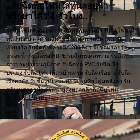
..รับฉีดพียูโฟมใส่ทุ่นลอยน้ำ
ปรึกษาได้ 24 ชั่วโมง..
รับฉีดโฟมทุ่นลอยน้ำ รับฉีดทุ่นกั้นเขตน้ำ รับฉีดโฟม
ทุ่นบำบัดน้ำเสีย รับฉีดโฟมถังเหล็ก รับฉีดโฟมโป๊ะ
เทียบเรือ รับฉีดถังพลาสติก 200 ลิตร รับซ่อมรอยรั่ว
แพจมน้ำ รับฉีดท่อ HDPE รับฉีดทุ่นดูดทราย รับฉีดทุ่น
การประปาส่วนภูมิภาค รับฉีดท่อ PVC รับฉีดเรือ
ประมง รับฉีดโฟมใต้ถุนบ้านทรุด รับฉีดเรือยาง รับฉีด
เรือคายัค รับขึ้นรูปโฟมแท่ง รับพ่นพียูโฟมหลังคา รับ
สร้างแพลอยน้ำ จำหน่ายถังพลาสติกฉีดพียูโฟม
จำหน่ายน้ำยาพียูโฟม