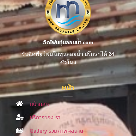
ฉีดโฟมทุ่นลอยน้ำ.com
รับฉีดพียูโฟมใส่ทุ่นลอยน้ำ ปรึกษาได้ 24
ชั่วโมง
หน้า
หน้าหลัก
บริการของเรา
Gallery รวมภาพผลงาน