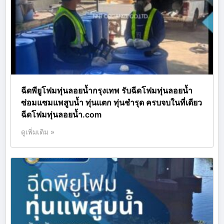
ฉีดพียูโฟมทุ่นลอยน้ำกรุงเทพ รับฉีดโฟมทุ่นลอยน้ำ
ซ่อมแซมแพสูบน้ำ ทุ่นแตก ทุ่นชำรุด ครบจบในที่เดียว
ฉีดโฟมทุ่นลอยน้ำ.com
ดูเพิ่มเติม »