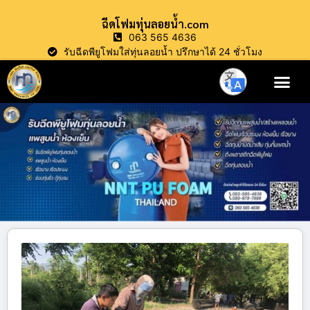
ฉีดโฟมทุ่นลอยน้ำ.com
063 565 4636
รับฉีดพียูโฟมใส่ทุ่นลอยน้ำ ปรึกษาได้ 24 ชั่วโมง