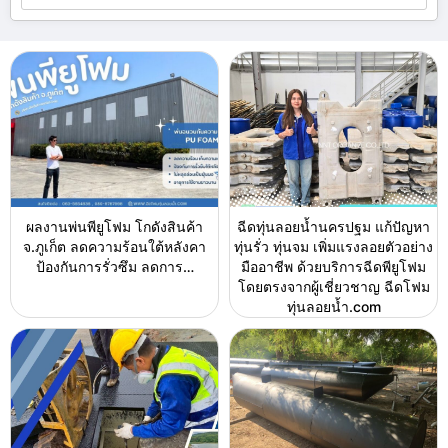
ผลงานพ่นพียูโฟม โกดังสินค้า
ฉีดทุ่นลอยน้ำนครปฐม แก้ปัญหา
จ.ภูเก็ต ลดความร้อนใต้หลังคา
ทุ่นรั่ว ทุ่นจม เพิ่มแรงลอยตัวอย่าง
ป้องกันการรั่วซึม ลดการ…
มืออาชีพ ด้วยบริการฉีดพียูโฟม
โดยตรงจากผู้เชี่ยวชาญ ฉีดโฟม
ทุ่นลอยน้ำ.com