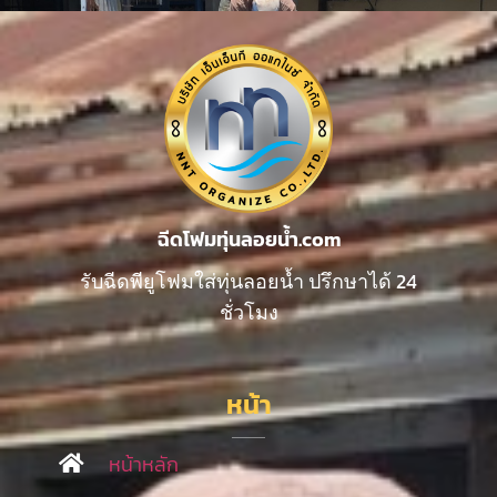
ฉีดโฟมทุ่นลอยน้ำ.com
รับฉีดพียูโฟมใส่ทุ่นลอยน้ำ ปรึกษาได้ 24
ชั่วโมง
หน้า
หน้าหลัก