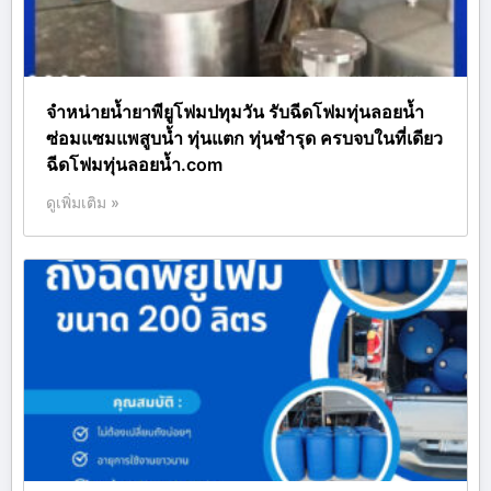
จำหน่ายน้ำยาพียูโฟมปทุมวัน รับฉีดโฟมทุ่นลอยน้ำ
ซ่อมแซมแพสูบน้ำ ทุ่นแตก ทุ่นชำรุด ครบจบในที่เดียว
ฉีดโฟมทุ่นลอยน้ำ.com
ดูเพิ่มเติม »