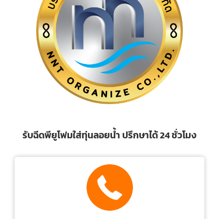
รับฉีดพียูโฟมใส่ทุ่นลอยน้ำ ปรึกษาได้ 24 ชั่วโมง