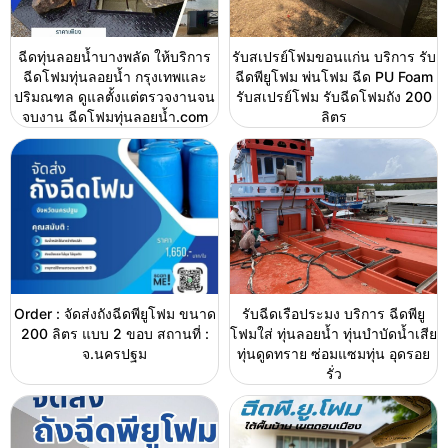
ฉีดทุ่นลอยน้ำบางพลัด ให้บริการ
รับสเปรย์โฟมขอนแก่น บริการ รับ
ฉีดโฟมทุ่นลอยน้ำ กรุงเทพและ
ฉีดพียูโฟม พ่นโฟม ฉีด PU Foam
ปริมณฑล ดูแลตั้งแต่ตรวจงานจน
รับสเปรย์โฟม รับฉีดโฟมถัง 200
จบงาน ฉีดโฟมทุ่นลอยน้ำ.com
ลิตร
Order : จัดส่งถังฉีดพียูโฟม ขนาด
รับฉีดเรือประมง บริการ ฉีดพียู
200 ลิตร แบบ 2 ขอบ สถานที่ :
โฟมใส่ ทุ่นลอยน้ำ ทุ่นบำบัดน้ำเสีย
จ.นครปฐม
ทุ่นดูดทราย ซ่อมแซมทุ่น อุดรอย
รั่ว