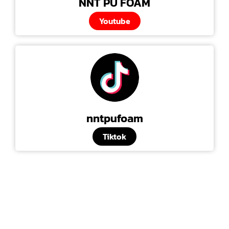
NNT PU FOAM
Youtube
nntpufoam
Tiktok