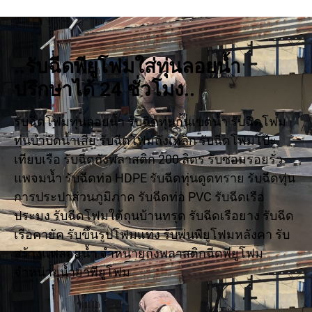
..รับฉีดพียูโฟมใส่ทุ่นลอยน้ำ
ปรึกษาได้ 24 ชั่วโมง..
รับฉีดโฟมทุ่นลอยน้ำ รับฉีดทุ่นกั้นเขตน้ำ รับฉีดโฟม
ทุ่นบำบัดน้ำเสีย รับฉีดโฟมถังเหล็ก รับฉีดโฟมโป๊ะ
เทียบเรือ รับฉีดถังพลาสติก 200 ลิตร รับซ่อมรอยรั่ว
แพจมน้ำ รับฉีดท่อ HDPE รับฉีดทุ่นดูดทราย รับฉีดทุ่น
การประปาส่วนภูมิภาค รับฉีดท่อ PVC รับฉีดเรือ
ประมง รับฉีดโฟมใต้ถุนบ้านทรุด รับฉีดเรือยาง รับฉีด
เรือคายัค รับขึ้นรูปโฟมแท่ง รับพ่นพียูโฟมหลังคา รับ
สร้างแพลอยน้ำ จำหน่ายถังพลาสติกฉีดพียูโฟม
จำหน่ายน้ำยาพียูโฟม