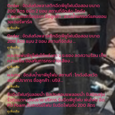
Order : จัดส่งถังพลาสติกฉีดพียูโฟมมือสอง ขนาด
200 ลิตร ชนิด 2 ขอบ สถานที่จัดส่ง : โกดัง
จ.พระนครศรีอยุธยา ชื่อลูกค้า : สวนน้ำแกรนด์แคนยอน
วอเตอร์พาร์ค
ดูเพิ่มเติม
Order : จัดส่งถังพลาสติกฉีดพียูโฟมมือสอง ขนาด
200 ลิตร แบบ 2 ขอบ สถานที่จัดส่ง …
ดูเพิ่มเติม
ผลงานพ่นพียูโฟมใต้หลังคา จ.ระยอง ลดความร้อน เก็บ
ความเย็น ป้องกันการกระจายเสียง …
ดูเพิ่มเติม
ผลงาน : จัดส่งน้ำยาพียูโฟม สถานที่ : โกดังจังหวัด
สมุทรปราการ ชื่อลูกค้า : บริษั…
ดูเพิ่มเติม
รับฉีดโฟมทุ่นลอยน้ำ รับประกอบแพลอยน้ำ รับซ่อมทุ่น
รั่วทุ่นแตก เชียงราย บริการ รับฉีดพียูโฟม พ่นโฟม ฉีด
PU Foam รับสเปรย์โฟม รับฉีดโฟมถัง 200 ลิตร
ดูเพิ่มเติม