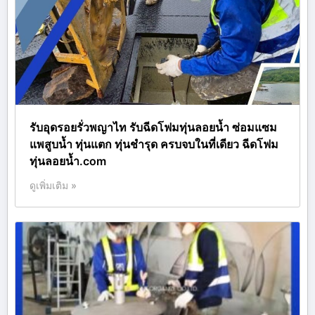
รับอุดรอยรั่วพญาไท รับฉีดโฟมทุ่นลอยน้ำ ซ่อมแซม
แพสูบน้ำ ทุ่นแตก ทุ่นชำรุด ครบจบในที่เดียว ฉีดโฟม
ทุ่นลอยน้ำ.com
ดูเพิ่มเติม »