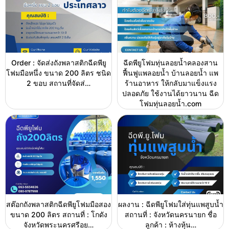
Order : จัดส่งถังพลาสติกฉีดพียู
ฉีดพียูโฟมทุ่นลอยน้ำคลองสาน
โฟมมือหนึ่ง ขนาด 200 ลิตร ชนิด
ฟื้นฟูแพลอยน้ำ บ้านลอยน้ำ แพ
2 ขอบ สถานที่จัดส่…
ร้านอาหาร ให้กลับมาแข็งแรง
ปลอดภัย ใช้งานได้ยาวนาน ฉีด
โฟมทุ่นลอยน้ำ.com
สต๊อกถังพลาสติกฉีดพียูโฟมมือสอง
ผลงาน : ฉีดพียูโฟมใส่ทุ่นแพสูบน้ำ
ขนาด 200 ลิตร สถานที่ : โกดัง
สถานที่ : จังหวัดนครนายก ชื่อ
จังหวัดพระนครศรีอย…
ลูกค้า : ห้างหุ้น…